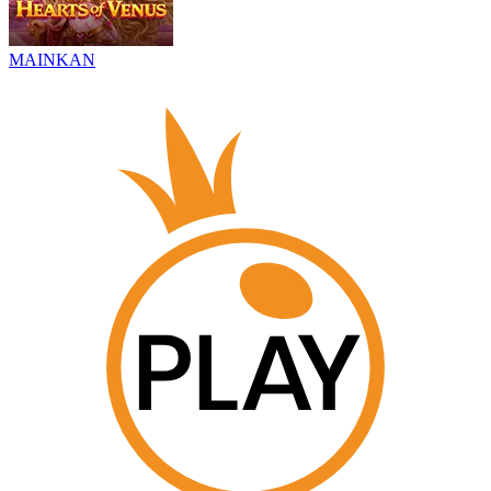
MAINKAN