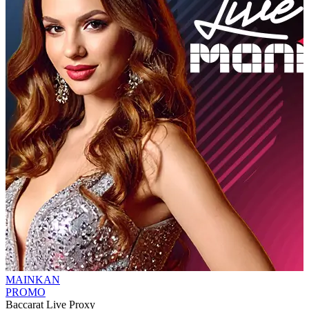
MAINKAN
PROMO
Baccarat Live Proxy