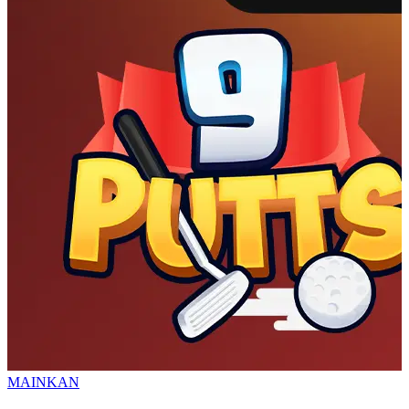
MAINKAN