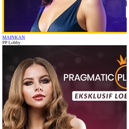
MAINKAN
PP Lobby