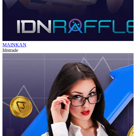
MAINKAN
Idntrade