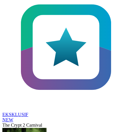
EKSKLUSIF
NEW
The Crypt 2 Carnival