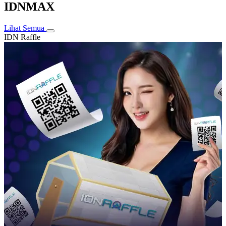
IDNMAX
Lihat Semua
IDN Raffle