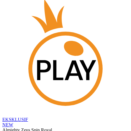
EKSKLUSIF
NEW
Almighty Zeus Spin Royal