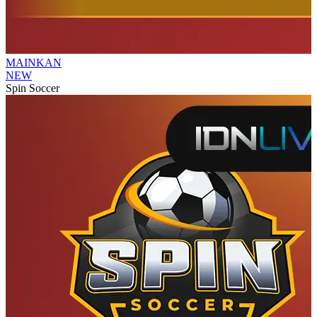
MAINKAN
NEW
Spin Soccer