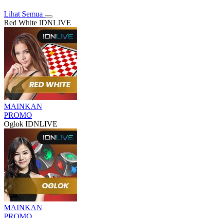
Lihat Semua
Red White IDNLIVE
MAINKAN
PROMO
Oglok IDNLIVE
MAINKAN
PROMO